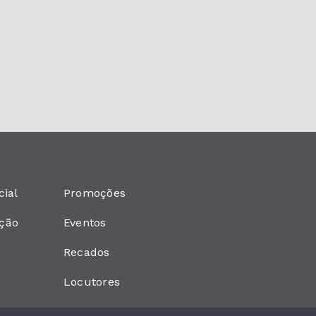
cial
Promoções
ção
Eventos
Recados
Locutores