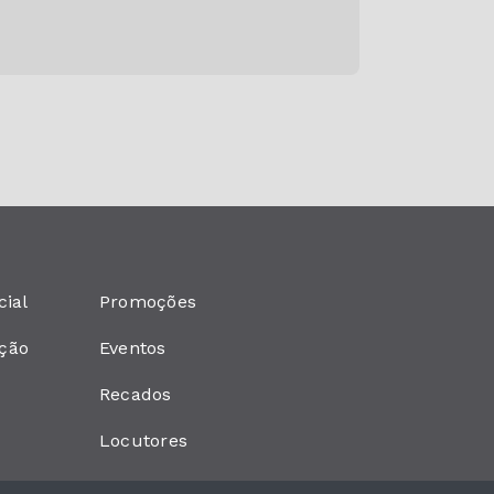
cial
Promoções
ção
Eventos
Recados
Locutores